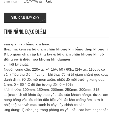
thanh toán:
L/C,T/T,Western Union
YÊU CẦU BÂY GIỜ
TÍNH NĂNG, ĐẶC ĐIỂM
van giảm áp bằng khí hvac
thép mạ kẽm và bộ giảm chấn không khí bằng thép không rỉ
& bộ giảm chấn áp bằng tay & bộ giảm chấn không khí có
động cơ & điều hòa không khí damper
chi tiết kỹ thuật:
Nguồn cung cấp: 220v ac +/- 15% 50 / 60hz (24v ac, 110vac có
sẵn) Tiêu thụ điện: 4va (chỉ khi thay đổi vị trí giảm chấn) góc xoay
danh định: 90 độ. mô-men xoắn: nhiệt độ môi trường xung quanh
1 nm: 0 ~ 60 ° C độ ẩm tương đối: 0 ~ 90%
kích thước: 100mm, 150mm, 200mm, 250mm, 300mm, 315mm
... (các kích cỡ khác tùy theo yêu cầu của khách hàng); được làm
nóng bằng vật liệu nhiệt đặc biệt với các khe chống âm; sơn ở
nhiệt độ cao với màu xanh lá cây; tùy chỉnh có sẵn
ứng dụng: 1) sử dụng trong phòng có yêu cầu cao hơn hoặc thấp