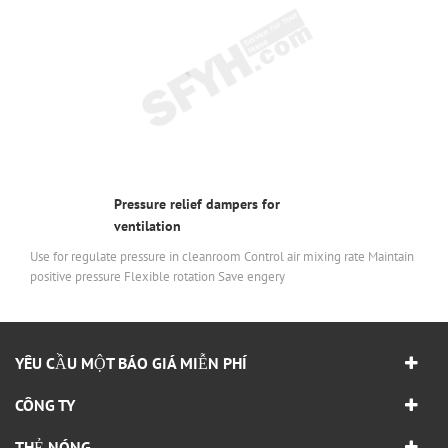
Pressure relief dampers for
ventilation
Use for regulate pressure in cleanroom Control air mixing rate Maintain
positive pressure Flexible rotation Save engery
YÊU CẦU MỘT BÁO GIÁ MIỄN PHÍ
CÔNG TY
THẺ NÓNG