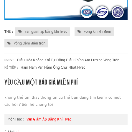
van giảm áp bằng khí hvac
vòng kín khí điện
THẺ :
vòng đệm điện tròn
Điều Hòa Không Khí Tự Động Điều Chỉnh Âm Lượng Vòng Tròn
PREV :
Hãm Hãm Van Hầm Ống Chữ Nhật Hvac
KẾ TIẾP :
YÊU CẦU MỘT BÁO GIÁ MIỄN PHÍ
không thể tìm thấy thông tin cụ thể bạn đang tìm kiếm? có một
câu hỏi ? liên hệ chúng tôi
Môn Học :
Van Giảm Áp Bằng Khí Hvac
E-Mail :
*