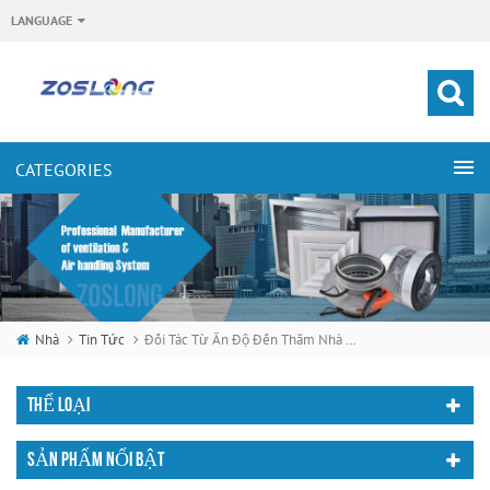
LANGUAGE
Nhà
Tin Tức
Đối Tác Từ Ấn Độ Đến Thăm Nhà Máy Của Chúng Tôi Và Không Có Mái Nhà Công Nghiệp Quá Trình Quạt Thông Gió Quá Trình Sản Xuất
THỂ LOẠI
SẢN PHẨM NỔI BẬT